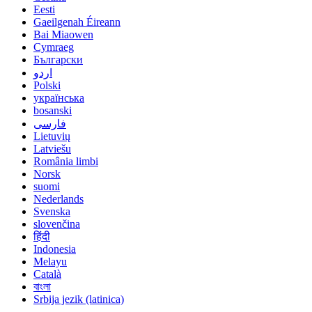
Eesti
Gaeilgenah Éireann
Bai Miaowen
Cymraeg
Български
اردو
Polski
українська
bosanski
فارسی
Lietuvių
Latviešu
România limbi
Norsk
suomi
Nederlands
Svenska
slovenčina
हिंदी
Indonesia
Melayu
Català
বাংলা
Srbija jezik (latinica)