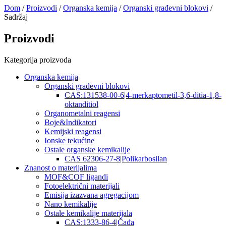
Dom
/
Proizvodi
/
Organska kemija
/
Organski građevni blokovi
/
Sadržaj
Proizvodi
Kategorija proizvoda
Organska kemija
Organski građevni blokovi
CAS:131538-00-6|4-merkaptometil-3,6-ditia-1,8-
oktanditiol
Organometalni reagensi
Boje&Indikatori
Kemijski reagensi
Ionske tekućine
Ostale organske kemikalije
CAS 62306-27-8|Polikarbosilan
Znanost o materijalima
MOF&COF ligandi
Fotoelektrični materijali
Emisija izazvana agregacijom
Nano kemikalije
Ostale kemikalije materijala
CAS:1333-86-4|Čađa