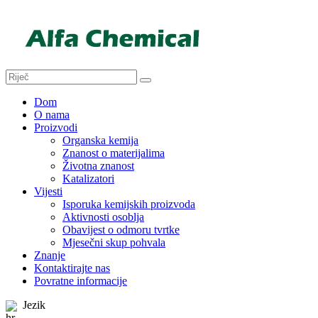
Dom
O nama
Proizvodi
Organska kemija
Znanost o materijalima
Životna znanost
Katalizatori
Vijesti
Isporuka kemijskih proizvoda
Aktivnosti osoblja
Obavijest o odmoru tvrtke
Mjesečni skup pohvala
Znanje
Kontaktirajte nas
Povratne informacije
Jezik