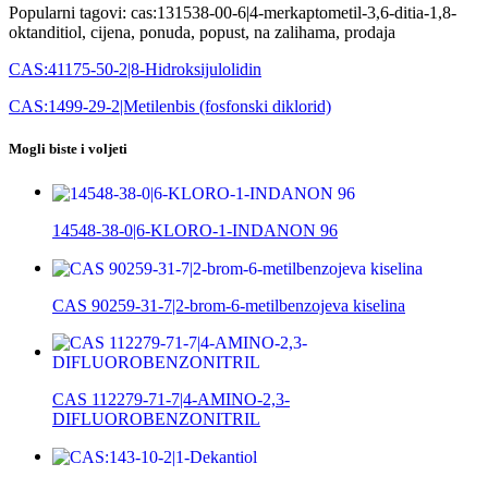
Popularni tagovi: cas:131538-00-6|4-merkaptometil-3,6-ditia-1,8-
oktanditiol, cijena, ponuda, popust, na zalihama, prodaja
CAS:41175-50-2|8-Hidroksijulolidin
CAS:1499-29-2|Metilenbis (fosfonski diklorid)
Mogli biste i voljeti
14548-38-0|6-KLORO-1-INDANON 96
CAS 90259-31-7|2-brom-6-metilbenzojeva kiselina
CAS 112279-71-7|4-AMINO-2,3-
DIFLUOROBENZONITRIL