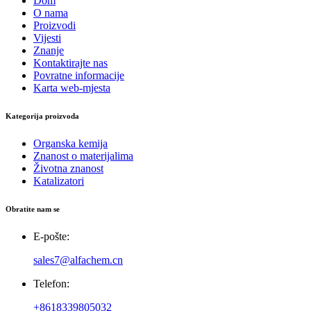
Dom
O nama
Proizvodi
Vijesti
Znanje
Kontaktirajte nas
Povratne informacije
Karta web-mjesta
Kategorija proizvoda
Organska kemija
Znanost o materijalima
Životna znanost
Katalizatori
Obratite nam se
E-pošte:
sales7@alfachem.cn
Telefon:
+8618339805032