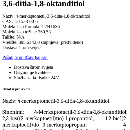
3,6-ditia-1,8-oktanditiol
Naziv: 4-merkaptometil-3,6-ditia-1,8-oktanditiol
CAS: 131538-00-6
Molekulska formula: C7H16S5
Molekulska težina: 260,53
Talište: N/A
Vrelište: 395,6±42,0 stupnjeva (predviđeno)
Dostava širom svijeta
Pošaljite upit
Čavrljaj sad
Dostava širom svijeta
Osiguranje kvalitete
Služba za korisnike 24/7
Uvod u proizvod
Naziv: 4-merkaptometil-3,6-ditia-1,8-oktanditiol
Sinonimi: 4-Merkaptometil-3,6-ditia-1,8-oktanditiol;
2,3-bis((2-merkaptoetil)tio)-l-propantiol; 1,2-bis[(2-
merkaptoetil)tio]-3-merkaptopropan; 4-