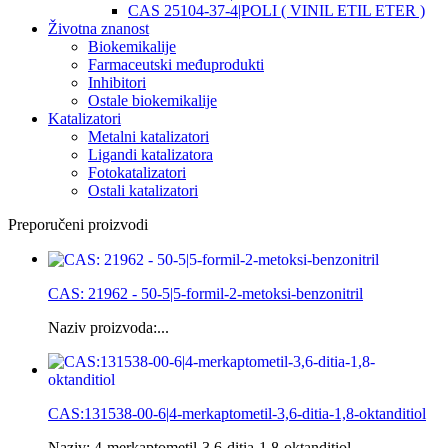
CAS 25104-37-4|POLI ( VINIL ETIL ETER )
Životna znanost
Biokemikalije
Farmaceutski međuprodukti
Inhibitori
Ostale biokemikalije
Katalizatori
Metalni katalizatori
Ligandi katalizatora
Fotokatalizatori
Ostali katalizatori
Preporučeni proizvodi
CAS: 21962 - 50-5|5-formil-2-metoksi-benzonitril
Naziv proizvoda:...
CAS:131538-00-6|4-merkaptometil-3,6-ditia-1,8-oktanditiol
Naziv: 4-merkaptometil-3,6-ditia-1,8-oktanditiol