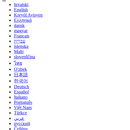
hrvatski
English
Kreyòl Ayisyen
Ελληνικά
dansk
magyar
Français
עברית
íslenska
Malti
slovenščina
ไทย
O'zbek
日本語
한국어
Deutsch
Español
Italiano
Português
Việt Nam
Türkçe
عربي
русский
Čeština