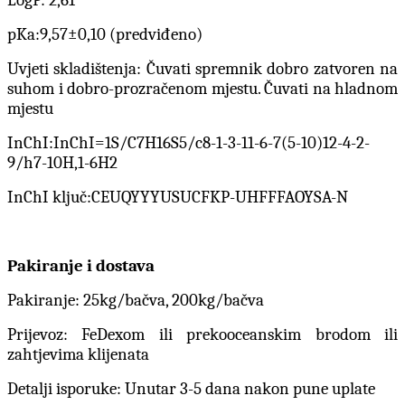
pKa:9,57±0,10 (predviđeno)
Uvjeti skladištenja: Čuvati spremnik dobro zatvoren na
suhom i dobro-prozračenom mjestu. Čuvati na hladnom
mjestu
InChI:InChI=1S/C7H16S5/c8-1-3-11-6-7(5-10)12-4-2-
9/h7-10H,1-6H2
InChI ključ:CEUQYYYUSUCFKP-UHFFFAOYSA-N
Pakiranje i dostava
Pakiranje: 25kg/bačva, 200kg/bačva
Prijevoz: FeDexom ili prekooceanskim brodom ili
zahtjevima klijenata
Detalji isporuke: Unutar 3-5 dana nakon pune uplate